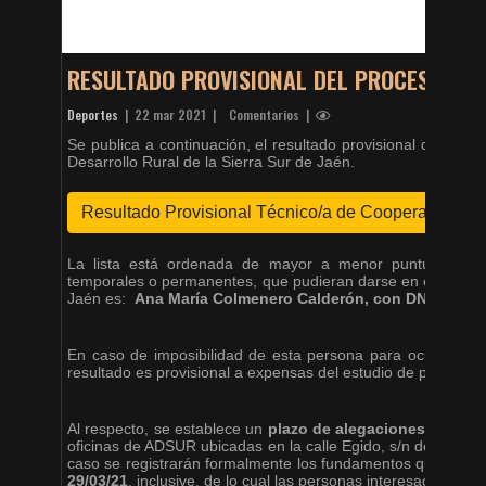
RESULTADO PROVISIONAL DEL PROCESO SEL
Deportes
|
22 mar 2021
| Comentarios |
Se publica a continuación, el resultado provisional del pro
Desarrollo Rural de la Sierra Sur de Jaén.
Resultado Provisional Técnico/a de Cooperación
La lista está ordenada de mayor a menor puntuación con
temporales o permanentes, que pudieran darse en el puesto 
Jaén es:
Ana María Colmenero Calderón, con DNI ****703
En caso de imposibilidad de esta persona para ocupar la 
resultado es provisional a expensas del estudio de potencia
Al respecto, se establece un
plazo de alegaciones hasta el
oficinas de ADSUR ubicadas en la calle Egido, s/n de Valdep
caso se registrarán formalmente los fundamentos que cada
29/03/21
, inclusive, de lo cual las personas interesadas se