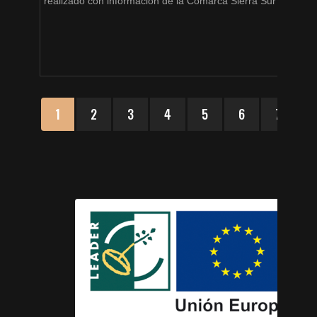
realizado con información de la Comarca Sierra Sur de Jaén
1
2
3
4
5
6
7