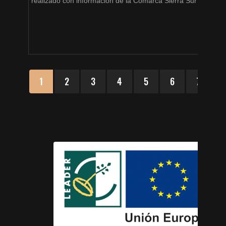
realizado con información de la Comarca Sierra Sur de Jaén
1
2
3
4
5
6
7