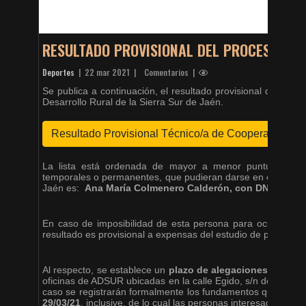
RESULTADO PROVISIONAL DEL PROCESO SEL
Deportes
|
22 mar 2021
| Comentarios |
Se publica a continuación, el resultado provisional del pro
Desarrollo Rural de la Sierra Sur de Jaén.
Resultado Provisional Técnico/a de Cooperación
La lista está ordenada de mayor a menor puntuación con
temporales o permanentes, que pudieran darse en el puesto 
Jaén es:
Ana María Colmenero Calderón, con DNI ****703
En caso de imposibilidad de esta persona para ocupar la 
resultado es provisional a expensas del estudio de potencia
Al respecto, se establece un
plazo de alegaciones hasta el
oficinas de ADSUR ubicadas en la calle Egido, s/n de Valdep
caso se registrarán formalmente los fundamentos que cada
29/03/21
, inclusive, de lo cual las personas interesadas se