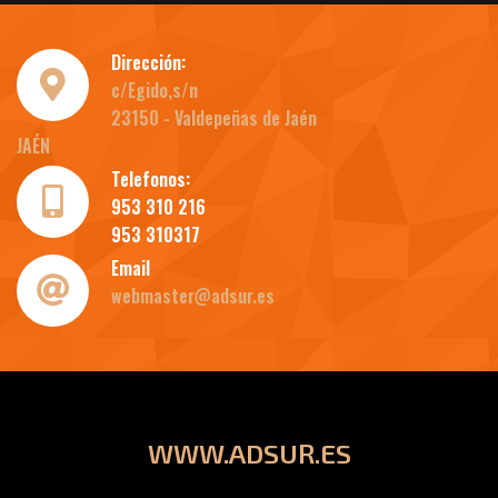
Dirección:
c/Egido,s/n
23150 - Valdepeñas de Jaén
JAÉN
Telefonos:
953 310 216
953 310317
Email
webmaster@adsur.es
WWW.ADSUR.ES