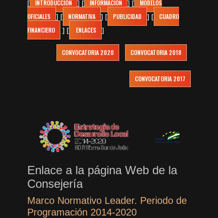
INTRODUCCIÓN
INFORMACIÓN
MODELOS
[
] [
] [
OFICIALES
NORMATIVA
PUBLICIDAD
CUADRO
] [
] [
] [
FINANCIERO
ENLACES
] [
]
CONVOCATORIA 2020
CONVOCATORIA 2018
CONVOCATORIA 2017
Enlace a la página Web de la
Consejería
Marco Normativo Leader. Periodo de
Programación 2014-2020